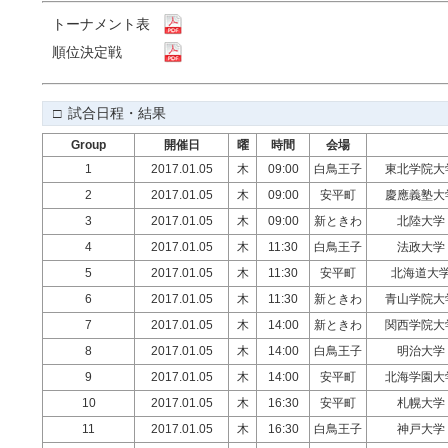
トーナメント表
順位決定戦
□ 試合日程・結果
Group
開催日
曜
時間
会場
1
2017.01.05
木
09:00
白鳥王子
東北学院大
2
2017.01.05
木
09:00
安平町
慶應義塾大
3
2017.01.05
木
09:00
新ときわ
北陸大学
4
2017.01.05
木
11:30
白鳥王子
法政大学
5
2017.01.05
木
11:30
安平町
北海道大
6
2017.01.05
木
11:30
新ときわ
青山学院大
7
2017.01.05
木
14:00
新ときわ
関西学院大
8
2017.01.05
木
14:00
白鳥王子
明治大学
9
2017.01.05
木
14:00
安平町
北海学園大
10
2017.01.05
木
16:30
安平町
札幌大学
11
2017.01.05
木
16:30
白鳥王子
神戸大学