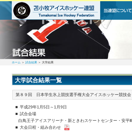
ホーム
＞
試合結果
＞ 大学結果
大学試合結果一覧
第８９回 日本学生氷上競技選手権大会アイスホッケー競技会
■ 平成29年1月5日～1月9日
■ 試合会場
白鳥王子アイスアリーナ・新ときわスケートセンター・安平
■ 大会日程・組み合わせ