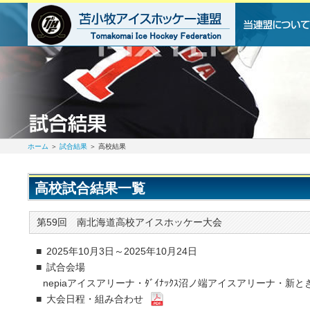
ホーム
＞
試合結果
＞ 高校結果
高校試合結果一覧
第59回 南北海道高校アイスホッケー大会
■ 2025年10月3日～2025年10月24日
■ 試合会場
nepiaアイスアリーナ・ﾀﾞｲﾅｯｸｽ沼ノ端アイスアリーナ・新
■ 大会日程・組み合わせ