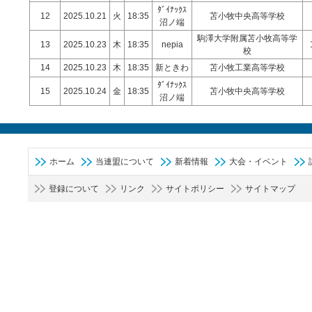
ﾀﾞｲﾅｯｸｽ
12
2025.10.21
火
18:35
苫小牧中央高等学校
沼ノ端
駒澤大学附属苫小牧高等学
13
2025.10.23
木
18:35
nepia
校
14
2025.10.23
木
18:35
新ときわ
苫小牧工業高等学校
ﾀﾞｲﾅｯｸｽ
15
2025.10.24
金
18:35
苫小牧中央高等学校
沼ノ端
ホーム
当連盟について
新着情報
大会・イベント
登録について
リンク
サイトポリシー
サイトマップ